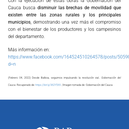
Con la ejecución de estas obras la Gobernación del
Cauca busca
disminuir las brechas de movilidad que
existen entre las zonas rurales y los principales
municipios
, demostrando una vez más el compromiso
con el bienestar de los productores y los campesinos
del departamento.
Más información en:
https://www.facebook.com/164524510264578/posts/505
d=n
(Febrero 04, 2022) Desde Balboa, seguimos impulsando la revolución vial..
Gobernación del
Cauca
. Recuperado de:
https://bit.ly/362Y5X6
/Imagen tomada de: Gobernación del Cauca