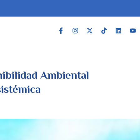
ibilidad A
mbiental
sistémica