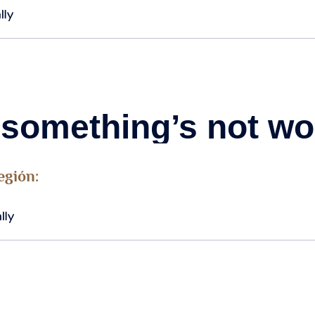
egión: