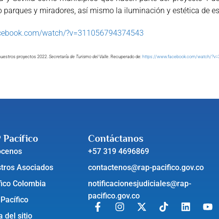
o parques y miradores, así mismo la iluminación y estética de e
acebook.com/watch/?v=311056794374543
nuestros proyectos 2022.
Secretaría de Turismo del Valle
. Recuperado de:
https://www.facebook.com/watch/?v
 Pacífico
Contáctanos
ócenos
+57 319 4696869
tros Asociados
contactenos@rap-pacifico.gov.co
fico Colombia
notificacionesjudiciales@rap-
pacifico.gov.co
 Pacífico
 del sitio