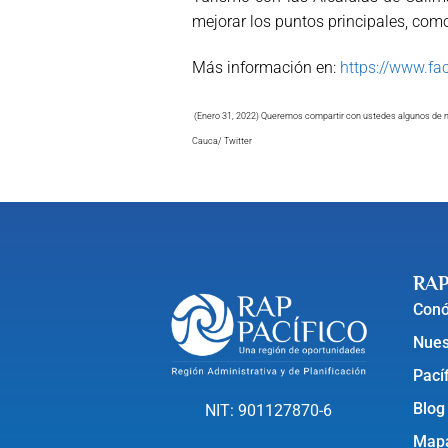
mejorar los puntos principales, com
Más información en:
https://www.f
(Enero 31, 2022) Queremos compartir con ustedes algunos de 
Cauca/ Twitter
RAP
Con
Nues
Pací
Blog
NIT: 901127870-6
Mapa