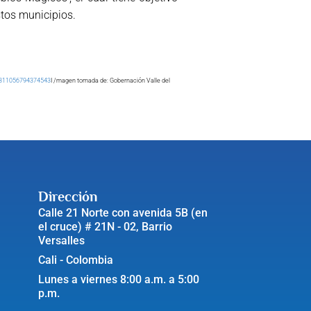
stos municipios.
=311056794374543
I /magen tomada de: Gobernación Valle del
Dirección
Calle 21 Norte con avenida 5B (en
el cruce) # 21N - 02, Barrio
Versalles
Cali - Colombia
Lunes a viernes 8:00 a.m. a 5:00
p.m.