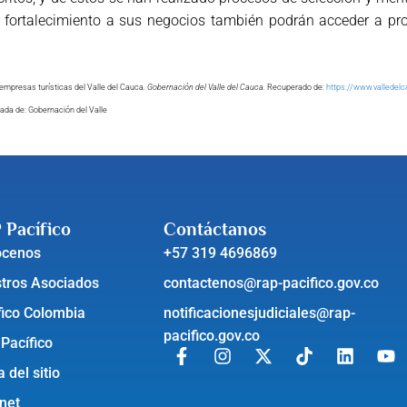
 fortalecimiento a sus negocios también podrán acceder a pro
s empresas turísticas del Valle del Cauca.
Gobernación del Valle del Cauca.
Recuperado de:
https://www.valledelc
da de: Gobernación del Valle
 Pacífico
Contáctanos
ócenos
+57 319 4696869
tros Asociados
contactenos@rap-pacifico.gov.co
fico Colombia
notificacionesjudiciales@rap-
pacifico.gov.co
 Pacífico
 del sitio
anet