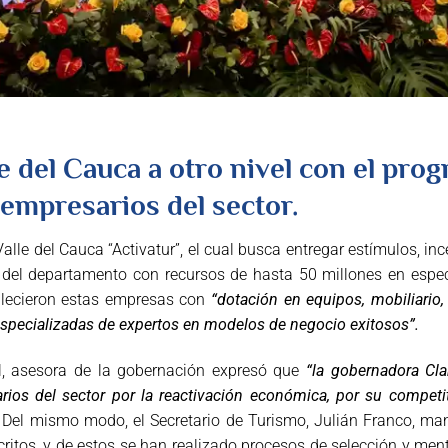
le del Cauca a otro nivel con el pro
 empresarios del sector.
alle del Cauca “Activatur”, el cual busca entregar estímulos, i
s del departamento con recursos de hasta 50 millones en espe
alecieron estas empresas con
“dotación en equipos, mobiliario, 
pecializadas de expertos en modelos de negocio exitosos”.
l, asesora de la gobernación expresó que
“la gobernadora Cla
rios del sector por la reactivación económica, por su competi
Del mismo modo, el Secretario de Turismo, Julián Franco, mani
ritos, y de estos se han realizado procesos de selección y me