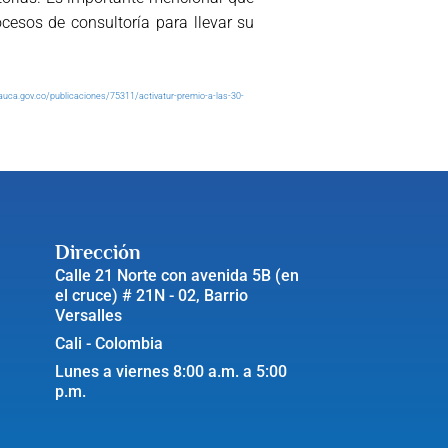
cesos de consultoría para llevar su
auca.gov.co/publicaciones/75311/activatur-premio-a-las-30-
Dirección
Calle 21 Norte con avenida 5B (en
el cruce) # 21N - 02, Barrio
Versalles
Cali - Colombia
Lunes a viernes 8:00 a.m. a 5:00
p.m.