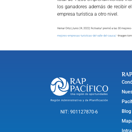
los ganadores además de recibir el
empresa turística a otro nivel.
Heinar Ortiz (Junio 24, 2022) ‘Activatur’ premió a las 30 mejore
mejores-empresas-turisticas-del-valle-del-cauca/
-Imagen toma
RAP
Con
Nues
Pací
Blog
NIT: 901127870-6
Mapa
Intr