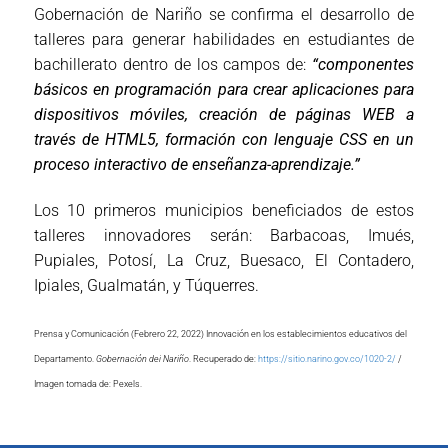
Gobernación de Nariño se confirma el desarrollo de
talleres para generar habilidades en estudiantes de
bachillerato dentro de los campos de:
“componentes
básicos en programación para crear aplicaciones para
dispositivos móviles, creación de páginas WEB a
través de HTML5, formación con lenguaje CSS en un
proceso interactivo de enseñanza-aprendizaje.”
Los 10 primeros municipios beneficiados de estos
talleres innovadores serán: Barbacoas, Imués,
Pupiales, Potosí, La Cruz, Buesaco, El Contadero,
Ipiales, Gualmatán, y Túquerres.
Prensa y Comunicación (Febrero 22, 2022) Innovación en los establecimientos educativos del
Departamento.
Gobernación dei Nariño
. Recuperado de:
https://sitio.narino.gov.co/1020-2/
/
Imagen tomada de: Pexels.