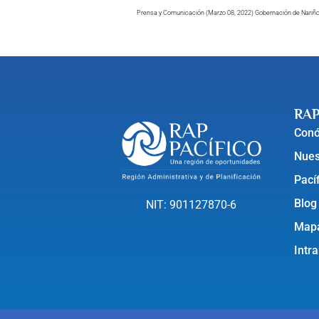
Prensa y Comunicación (Marzo 08, 2022) Gobernación de Nariño 
RAP
Con
Nues
Pací
Blog
NIT: 901127870-6
Mapa
Intr