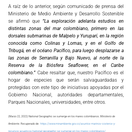
A raíz de lo anterior, según comunicado de prensa del
Ministerio de Medio Ambiente y Desarrollo Sostenible
se afirmó que
“La exploración adelanta estudios en
distintas zonas del mar colombiano, primero en las
dorsales submarinas de Malpelo y Yuruparí, en la región
conocida como Colinas y Lomas, y en el Golfo de
Tribugá, en el océano Pacífico, para luego desplazarse a
las zonas de Serranilla y Bajo Nuevo, al norte de la
Reserva de la Biósfera Seaflower, en el Caribe
colombiano.”
Cabe resaltar que, nuestro Pacífico es el
hogar de especies que serán salvaguardadas y
protegidas con este tipo de iniciativas apoyadas por el
Gobierno Nacional, autoridades departamentales,
Parques Nacionales, universidades, entre otros.
(Marzo 22, 2022) National Geographic se sumerge en los mares colombianos.
Ministerio de
Ambiente
. Recuperado de:
https://www.minambiente.gov.co/asuntos-marinos-costeros-y-
recursos-acuaticos/national-geographic-se-sumerge-en-los-mares-colombianos/