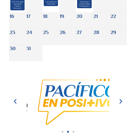
XXX Festival de
Curso de Excel
Resonancia:
Música del
Intermedio
Cumbre Global
Pacífico
Afrodiaspórica
Petronio Ál...
16
17
18
19
20
21
22
23
24
25
26
27
28
29
30
31