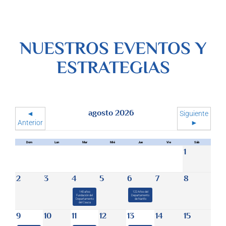
NUESTROS EVENTOS Y
ESTRATEGIAS
agosto 2026
◄
Siguiente
Anterior
►
Dom
Lun
Mar
Mié
Jue
Vie
Sáb
1
2
3
4
5
6
7
8
140 años
122 Años del
Fundación del
Departamento
Departamento
de Nariño
del Cauca
9
10
11
12
13
14
15