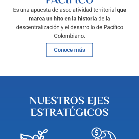
Conoce más
Conoce más
Conoce más
Es una apuesta de asociatividad territorial
que
marca un hito en la historia
de la
descentralización y el desarrollo de Pacífico
Colombiano.
Conoce más
NUESTROS EJES
ESTRATÉGICOS