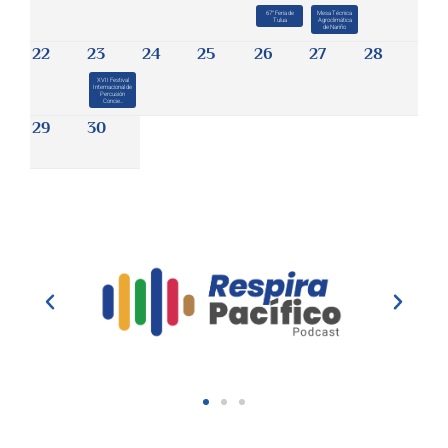
67° Feria de
Mesa Técnica
Tulua
Agroclimática
de Nariño
22
23
24
25
26
27
28
XVII Festival
Internacional de
Percusión
Concie...
29
30