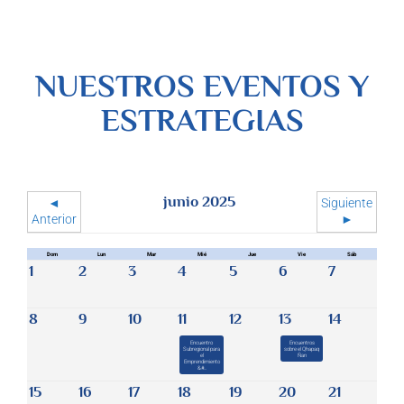
NUESTROS EVENTOS Y
ESTRATEGIAS
junio 2025
◄
Siguiente
Anterior
►
Dom
Lun
Mar
Mié
Jue
Vie
Sáb
1
2
3
4
5
6
7
8
9
10
11
12
13
14
Encuentro
Encuentros
Subregional para
sobre el Qhapaq
el
Ñan
Emprendimiento
&#...
15
16
17
18
19
20
21