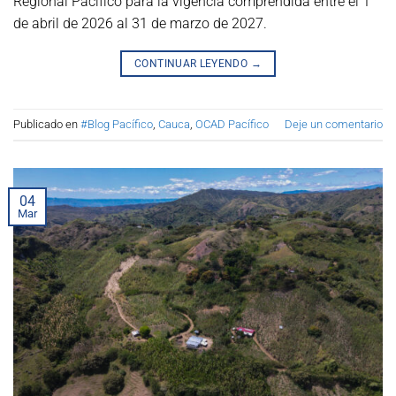
Regional Pacífico para la vigencia comprendida entre el 1
de abril de 2026 al 31 de marzo de 2027.
CONTINUAR LEYENDO
→
Publicado en
#Blog Pacífico
,
Cauca
,
OCAD Pacífico
Deje un comentario
04
Mar