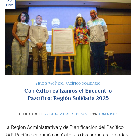
27
Nov
#BLOG PACÍFICO
,
PACÍFICO SOLIDARIO
Con éxito realizamos el Encuentro
Pazcífico: Región Solidaria 2025
PUBLICADO EL
27 DE NOVIEMBRE DE 2025
POR
ADMINRAP
La Región Administrativa y de Planificación del Pacífico –
RAP Pacífico culminó con éxito las dos primeras jornadas