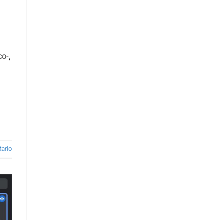
o-,
ario