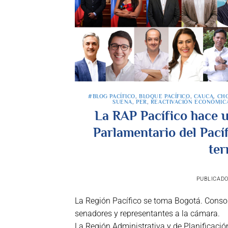
#BLOG PACÍFICO
,
BLOQUE PACÍFICO
,
CAUCA
,
CH
SUENA
,
PER
,
REACTIVACIÓN ECONÓMIC
La RAP Pacífico hace u
Parlamentario del Pacíf
ter
PUBLICAD
La Región Pacífico se toma Bogotá. Consoli
senadores y representantes a la cámara.
La Región Administrativa y de Planificaci