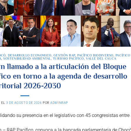
OCÓ
,
DESARROLLO ECONOMICO
,
GESTIÓN RAP
,
PACÍFICO BIODIVERSO
,
PACÍFICO
A
,
SOSTENIBILIDAD AMBIENTAL
,
TURISMO PACÍFICO
,
VALLE DEL CAUCA
n llamado a la articulación del Bloque
ico en torno a la agenda de desarrollo
ritorial 2026-2030
O EL
3 DE AGOSTO DE 2026
POR
ADMINRAP
dando su presencia en el legislativo con 45 congresistas entre
ón – RAP Pacífico, convoca a la bancada parlamentaria de Chocó