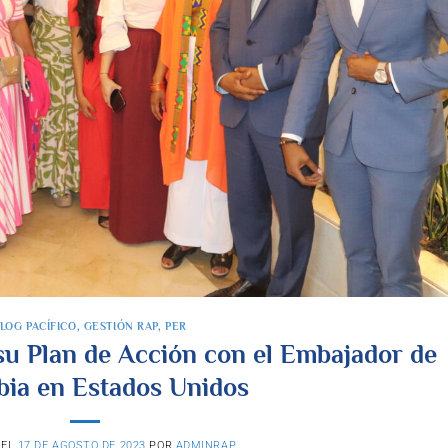
LOG PACÍFICO
,
GESTIÓN RAP
,
PER
 su Plan de Acción con el Embajador de
ia en Estados Unidos
 EL
17 DE AGOSTO DE 2023
POR
ADMINRAP