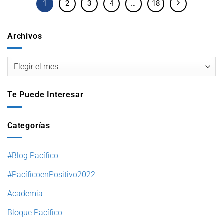
1
2
3
4
…
18
Archivos
Te Puede Interesar
Categorías
#Blog Pacífico
#PacíficoenPositivo2022
Academia
Bloque Pacífico