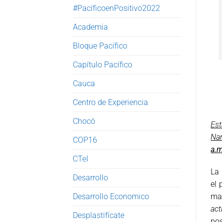
#PacíficoenPositivo2022
Academia
Bloque Pacífico
Capítulo Pacífico
Cauca
Centro de Experiencia
Chocó
Est
Nar
COP16
a.m
CTeI
La 
Desarrollo
el 
Desarrollo Economico
ma
act
Desplastifícate
pos