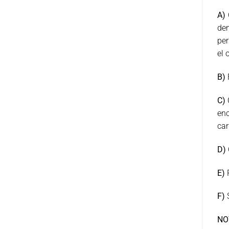
A)
den
per
el 
B)
C)
C
enc
car
D)
E)
R
F)
S
NO