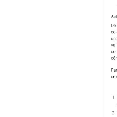
Acl
De
col
una
va
cu
cóm
Par
cro