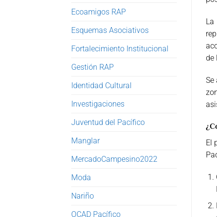
Ecoamigos RAP
La 
Esquemas Asociativos
re
aco
Fortalecimiento Institucional
de 
Gestión RAP
Se 
Identidad Cultural
zon
Investigaciones
asi
Juventud del Pacífico
¿Có
Manglar
El 
Pa
MercadoCampesino2022
Moda
Nariño
OCAD Pacífico