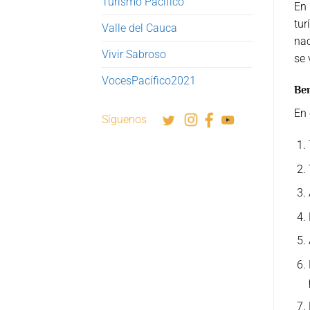
Turismo Pacífico
En 
tur
Valle del Cauca
nac
Vivir Sabroso
se 
VocesPacífico2021
Ben
En 
Síguenos