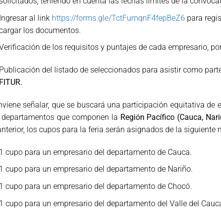
solicitados, teniendo en cuenta las fechas límites de la convocat
Ingresar al link
https://forms.gle/TctFumqnF4fepBeZ6
para regi
cargar los documentos.
Verificación de los requisitos y puntajes de cada empresario, po
Publicación del listado de seleccionados para asistir como part
FITUR.
viene señalar, que se buscará una participación equitativa de
s departamentos que componen la
Región Pacífico (Cauca, Nari
anterior, los cupos para la feria serán asignados de la siguiente
1 cupo para un empresario del departamento de Cauca.
1 cupo para un empresario del departamento de Nariño.
1 cupo para un empresario del departamento de Chocó.
1 cupo para un empresario del departamento del Valle del Cauc