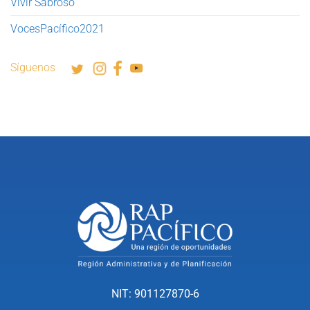
Vivir Sabroso
VocesPacífico2021
Síguenos
NIT: 901127870-6