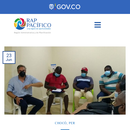
contenido
23
Jun
CHOCÓ
,
PER