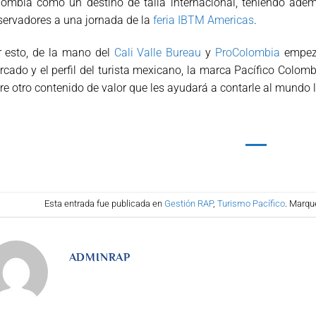
ombia como un destino de talla internacional, teniendo ademá
ervadores a una jornada de la
feria IBTM Americas
.
r esto, de la mano del
Cali Valle Bureau
y
ProColombia
empeza
cado y el perfil del turista mexicano, la marca Pacífico Colom
re otro contenido de valor que les ayudará a contarle al mundo l
Esta entrada fue publicada en
Gestión RAP
,
Turismo Pacífico
. Marqu
ADMINRAP