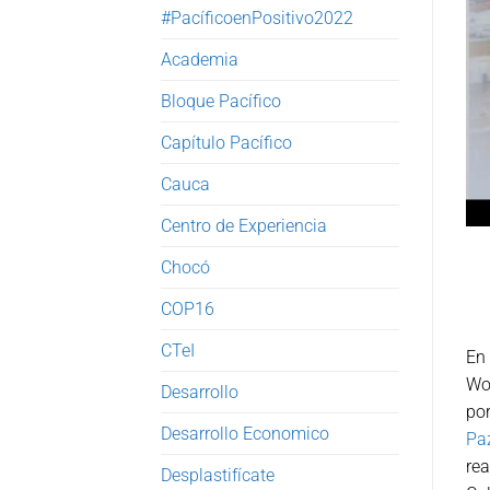
#PacíficoenPositivo2022
Academia
Bloque Pacífico
Capítulo Pacífico
Cauca
Centro de Experiencia
Chocó
COP16
CTeI
En 
Wor
Desarrollo
por
Desarrollo Economico
Pa
rea
Desplastifícate