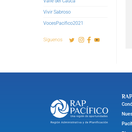
Valle del Cauca
Vivir Sabroso
VocesPacífico2021
Síguenos
RAP
Con
Nues
Pací