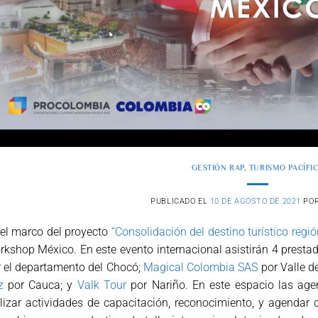
GESTIÓN RAP
,
TURISMO PACÍFI
PUBLICADO EL
10 DE AGOSTO DE 2021
PO
el marco del proyecto
“Consolidación del destino turístico regió
kshop México. En este evento internacional asistirán 4 prestado
 el departamento del Chocó;
Magical Colombia SAS
por Valle d
z
por Cauca; y
Valk Tour
por Nariño. En este espacio las age
lizar actividades de capacitación, reconocimiento, y agendar 