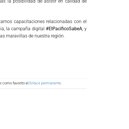
s la posibilidad de asistir en calidad de
mos capacitaciones relacionadas con el
bia, la campaña digital
#ElPacíficoSabeA
, y
as maravillas de nuestra región.
e como favorito el
Enlace permanente
.