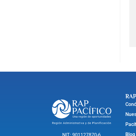
RAP
Con
Nues
Pací
Blog
NIT: 901127870-6