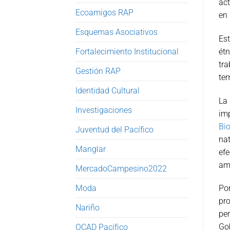
act
Ecoamigos RAP
en 
Esquemas Asociativos
Est
Fortalecimiento Institucional
étn
tra
Gestión RAP
tem
Identidad Cultural
La 
Investigaciones
im
Bio
Juventud del Pacífico
nat
Manglar
efe
amb
MercadoCampesino2022
Moda
Por
pro
Nariño
per
Gob
OCAD Pacífico