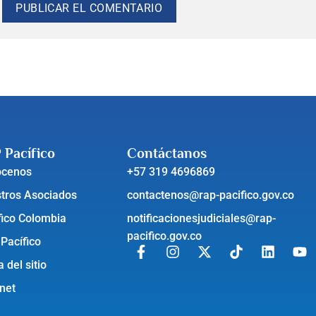
 Pacífico
Contáctanos
ócenos
+57 319 4696869
tros Asociados
contactenos@rap-pacifico.gov.co
fico Colombia
notificacionesjudiciales@rap-
pacifico.gov.co
 Pacífico
 del sitio
anet