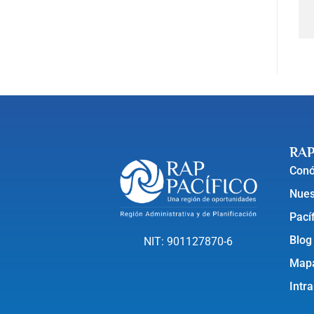
RAP
Con
Nues
Pací
Blog
NIT: 901127870-6
Mapa
Intr