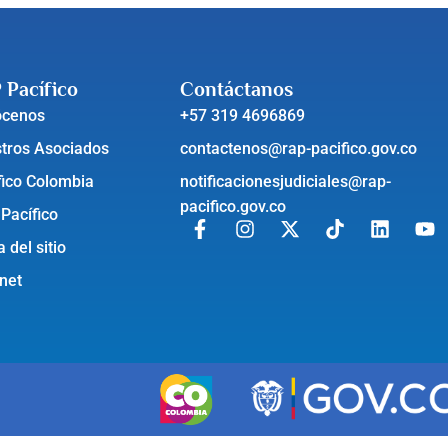
 Pacífico
Contáctanos
ócenos
+57 319 4696869
tros Asociados
contactenos@rap-pacifico.gov.co
fico Colombia
notificacionesjudiciales@rap-
pacifico.gov.co
 Pacífico
 del sitio
anet