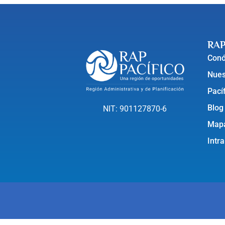
RAP
Con
Nues
Pací
Blog
NIT: 901127870-6
Mapa
Intr