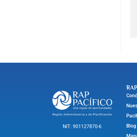
RAP
Con
Nues
Pací
Blog
NIT: 901127870-6
Mapa