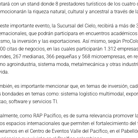
tará con un stand donde 8 prestadores turísticos de los cuatro
mocionarán la riqueza natural, cultural y ancestral a través de 
este importante evento, la Sucursal del Cielo, recibirá a más de
ernacionales, que podrán participara en encuentros académicos 
ismo, la inversión y las exportaciones. Así mismo, según ProC
00 citas de negocios, en las cuales participarán 1.312 empresa
ndes, 267 medianas, 366 pequeñas y 568 microempresas, en rep
o agroindustria, sistema moda, metalmecánica y otras industria
vida.
bién, es importante mencionar que, en temas de inversión, cada 
 bondades en temas como: sistema logístico multimodal, export
ao, software y servicios TI.
almente, como RAP Pacífico, es de suma relevancia promover la p
os espacios internacionales que permiten el fortalecimiento del t
eramos en el Centro de Eventos Valle del Pacífico, en el Pabell