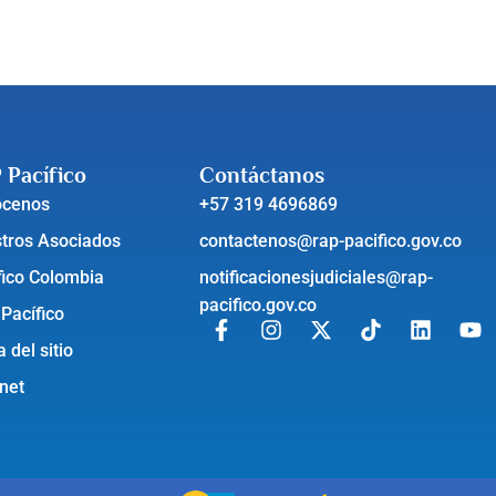
 Pacífico
Contáctanos
ócenos
+57 319 4696869
tros Asociados
contactenos@rap-pacifico.gov.co
fico Colombia
notificacionesjudiciales@rap-
pacifico.gov.co
 Pacífico
 del sitio
anet