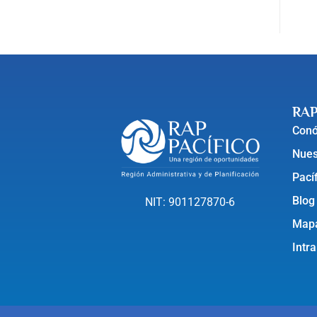
RAP
Con
Nues
Pací
Blog
NIT: 901127870-6
Mapa
Intr