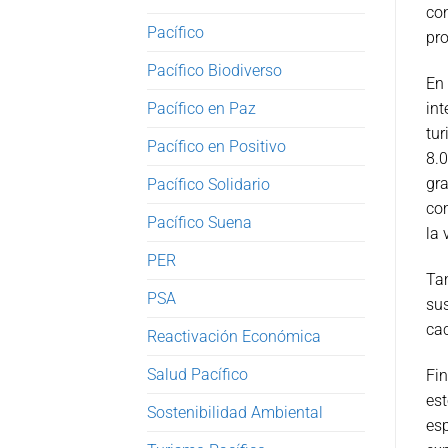
con
Pacífico
pro
Pacífico Biodiverso
En 
Pacífico en Paz
int
tur
Pacífico en Positivo
8.0
gra
Pacífico Solidario
com
Pacífico Suena
la 
PER
Tam
PSA
sus
cac
Reactivación Económica
Salud Pacífico
Fin
est
Sostenibilidad Ambiental
esp