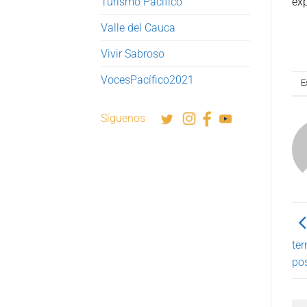
Turismo Pacífico
exp
Valle del Cauca
Vivir Sabroso
VocesPacífico2021
E
Síguenos
ter
pos