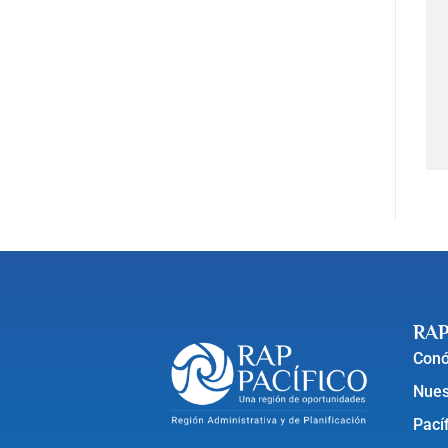
RAP
Con
Nues
Pací