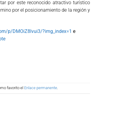
r por este reconocido atractivo turístico
amino por el posicionamiento de la región y
com/p/DMOiZ8lvui3/?img_index=1
e
ote
mo favorito el
Enlace permanente
.