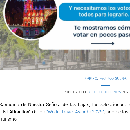
NARIÑO
,
PACÍFICO SUENA
PUBLICADO EL
31 DE JULIO DE 2025
POR
Santuario de Nuestra Señora de las Lajas
, fue seleccionado
rist Attraction”
de los
“World Travel Awards 2025”
, uno de los
 turismo.