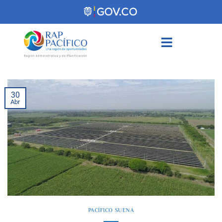
contenido
30
Abr
PACÍFICO SUENA