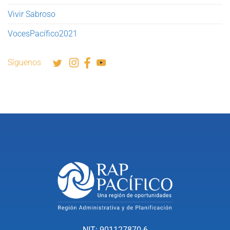
Vivir Sabroso
VocesPacífico2021
Síguenos
NIT: 901127870-6