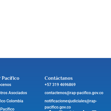
 Pacífico
Contáctanos
ócenos
+57 319 4696869
tros Asociados
contactenos@rap-pacifico.gov.co
fico Colombia
notificacionesjudiciales@rap-
pacifico.gov.co
 Pacífico