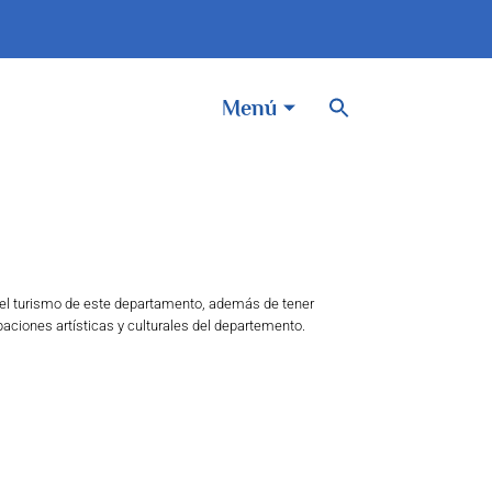
BOTÓN DE BÚSQUEDA
Buscar:
Menú
y el turismo de este departamento, además de tener
aciones artísticas y culturales del departemento.