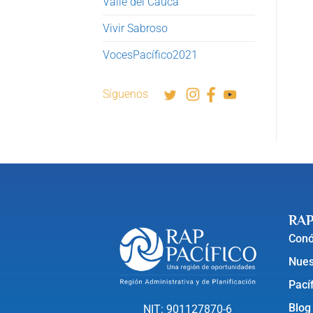
Valle del Cauca
Vivir Sabroso
VocesPacífico2021
Síguenos
RAP
Con
Nues
Pací
Blog
NIT: 901127870-6