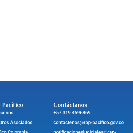
 Pacífico
Contáctanos
ócenos
+57 319 4696869
tros Asociados
contactenos@rap-pacifico.gov.co
fico Colombia
notificacionesjudiciales@rap-