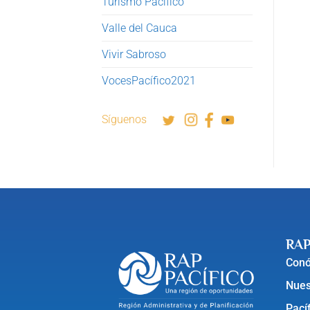
Turismo Pacífico
Valle del Cauca
Vivir Sabroso
VocesPacífico2021
Síguenos
RAP
Con
Nues
Pací