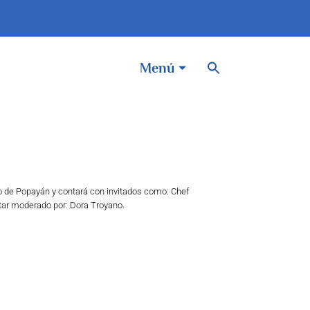
BOTÓN DE BÚSQUEDA
Buscar:
Menú
o de Popayán y contará con invitados como: Chef
tar moderado por: Dora Troyano.