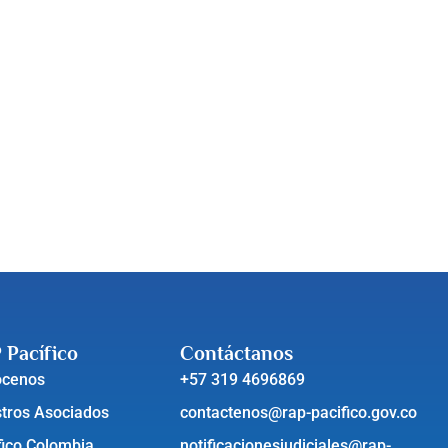
 Pacífico
Contáctanos
ócenos
+57 319 4696869
tros Asociados
contactenos@rap-pacifico.gov.co
fico Colombia
notificacionesjudiciales@rap-