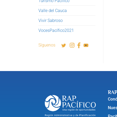
Turismo Pacífico
Valle del Cauca
Vivir Sabroso
VocesPacífico2021
Síguenos
RAP
Con
Nues
Pací