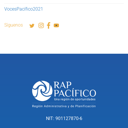
VocesPacífico2021
Síguenos
NIT: 901127870-6