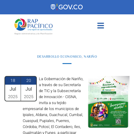
contenido
DESARROLLO ECONOMICO
,
NARIÑO
La Gobernación de Nariño,
18
20
a través de su Secretaría
Jul
Jul
de TIC y la Subsecretaría
2025
2025
de Innovación - CISNA,
invita a su tejido
empresarial de los municipios de
Ipiales, Aldana, Guachucal, Cumbal,
Cuaspud, Pupiales, Puerres,
Córdoba, Potosí, El Contadero, Iles,
Gualmatán y Funes, a participar