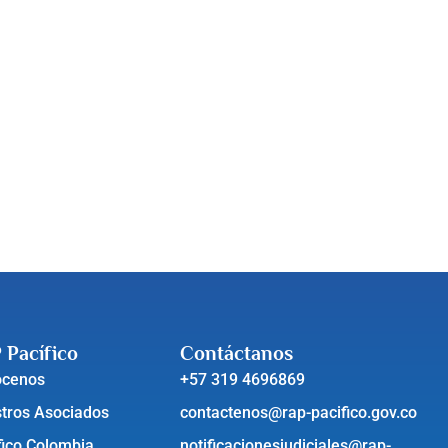
 Pacífico
Contáctanos
ócenos
+57 319 4696869
tros Asociados
contactenos@rap-pacifico.gov.co
fico Colombia
notificacionesjudiciales@rap-