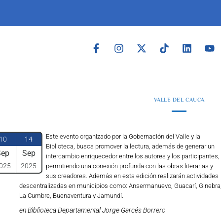
VALLE DEL CAUCA
Este evento organizado por la Gobernación del Valle y la
10
14
Biblioteca, busca promover la lectura, además de generar un
Sep
Sep
intercambio enriquecedor entre los autores y los participantes,
025
2025
permitiendo una conexión profunda con las obras literarias y
sus creadores. Además en esta edición realizarán actividades
descentralizadas en municipios como: Ansermanuevo, Guacarí, Ginebra
La Cumbre, Buenaventura y Jamundí.
en Biblioteca Departamental Jorge Garcés Borrero