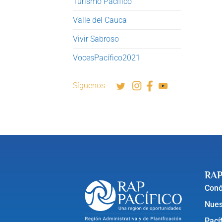
Turismo Pacífico
Valle del Cauca
Vivir Sabroso
VocesPacífico2021
Síguenos
RAP
Con
Nues
Pací