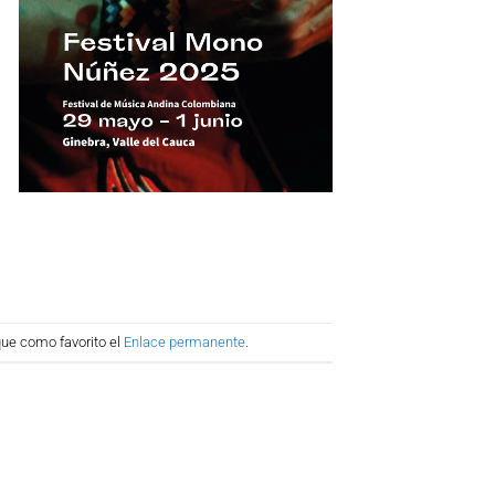
que como favorito el
Enlace permanente
.