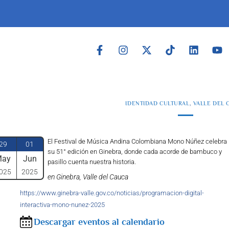
IDENTIDAD CULTURAL
,
VALLE DEL 
El Festival de Música Andina Colombiana Mono Núñez celebra
29
01
su 51° edición en Ginebra, donde cada acorde de bambuco y
May
Jun
pasillo cuenta nuestra historia.
025
2025
en Ginebra, Valle del Cauca
https://www.ginebra-valle.gov.co/noticias/programacion-digital-
interactiva-mono-nunez-2025
Descargar eventos al calendario