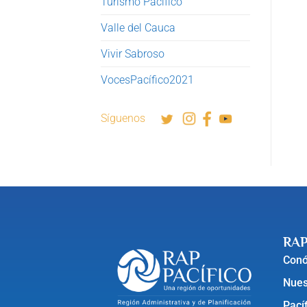
Turismo Pacífico
Valle del Cauca
Vivir Sabroso
VocesPacífico2021
Síguenos
RAP
Con
Nues
Pací