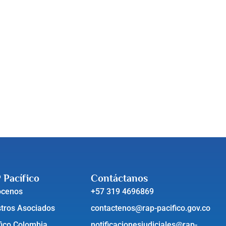
 Pacífico
Contáctanos
ócenos
+57 319 4696869
tros Asociados
contactenos@rap-pacifico.gov.co
fico Colombia
notificacionesjudiciales@rap-