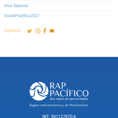
Vivir Sabroso
VocesPacífico2021
Síguenos
NIT: 901127870-6