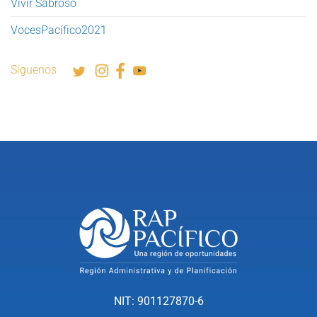
Vivir Sabroso
VocesPacífico2021
Síguenos
NIT: 901127870-6