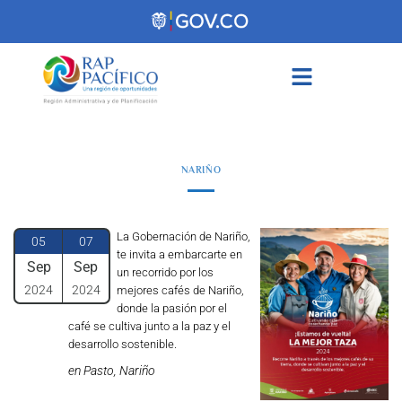
contenido
NARIÑO
La Gobernación de Nariño,
05
07
te invita a embarcarte en
Sep
Sep
un recorrido por los
2024
2024
mejores cafés de Nariño,
donde la pasión por el
café se cultiva junto a la paz y el
desarrollo sostenible.
en Pasto, Nariño