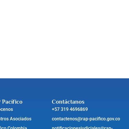
 Pacífico
Contáctanos
ócenos
+57 319 4696869
tros Asociados
contactenos@rap-pacifico.gov.co
fico Colombia
notificacionesjudiciales@rap-