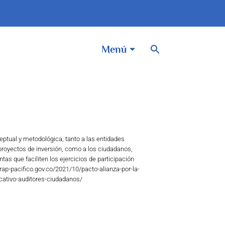
BOTÓN DE BÚSQUEDA
Buscar:
Menú
ptual y metodológica, tanto a las entidades
proyectos de inversión, como a los ciudadanos,
as que faciliten los ejercicios de participación
rap-pacifico.gov.co/2021/10/pacto-alianza-por-la-
icativo-auditores-ciudadanos/