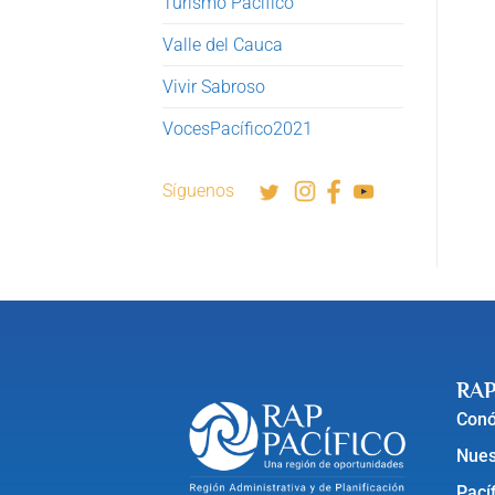
Turismo Pacífico
Valle del Cauca
Vivir Sabroso
VocesPacífico2021
Síguenos
RAP
Con
Nues
Pací