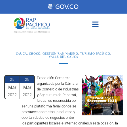
contenido
CAUCA
,
CHOCÓ
,
GESTIÓN RAP
,
NARIÑO
,
TURISMO PACÍFICO
,
VALLE DEL CAUCA
Exposición Comercial
25
28
organizada por la Cámara
Mar
Mar
de Comercio de Industrias
2022
2022
y Agricultura de Panamá,
la cual es reconocida por
ser una plataforma ferial donde se
promueve contactos, productos y
oportunidades de negocios entre
los participantes locales e internacionales.n esta ocasión, la