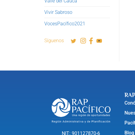
Valle del Cauca
Vivir Sabroso
VocesPacífico2021
Síguenos
RAP
Con
Nues
Pací
Blog
NIT: 901127870-6