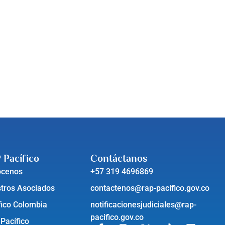
 Pacífico
Contáctanos
ócenos
+57 319 4696869
tros Asociados
contactenos@rap-pacifico.gov.co
fico Colombia
notificacionesjudiciales@rap-
pacifico.gov.co
 Pacífico