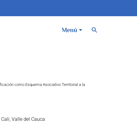
BOTÓN DE BÚSQUEDA
Buscar:
Menú
atificación como Esquema Asociativo Territorial a la
 Cali, Valle del Cauca