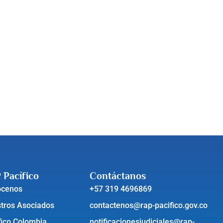
 Pacífico
Contáctanos
ócenos
+57 319 4696869
tros Asociados
contactenos@rap-pacifico.gov.co
fico Colombia
notificacionesjudiciales@rap-