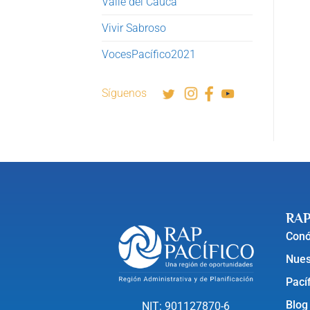
Valle del Cauca
Vivir Sabroso
VocesPacífico2021
Síguenos
RAP
Con
Nues
Pací
Blog
NIT: 901127870-6