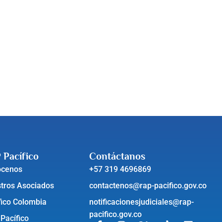
 Pacífico
Contáctanos
ócenos
+57 319 4696869
tros Asociados
contactenos@rap-pacifico.gov.co
fico Colombia
notificacionesjudiciales@rap-
pacifico.gov.co
 Pacífico