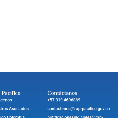
 Pacífico
Contáctanos
ócenos
+57 319 4696869
tros Asociados
contactenos@rap-pacifico.gov.co
fico Colombia
notificacionesjudiciales@rap-