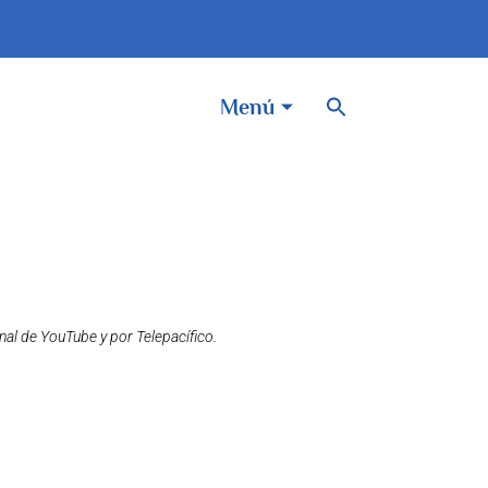
BOTÓN DE BÚSQUEDA
Buscar:
Menú
nal de YouTube y por Telepacífico.