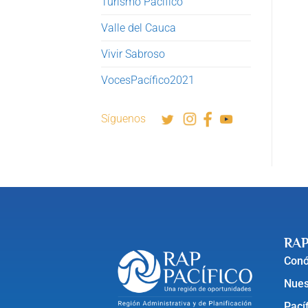
Turismo Pacífico
Valle del Cauca
Vivir Sabroso
VocesPacífico2021
Síguenos
RAP
Con
Nues
Pací