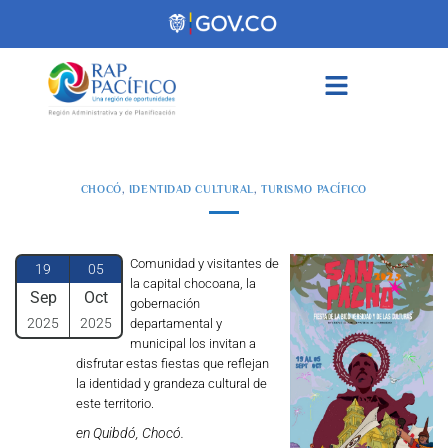
contenido
CHOCÓ
,
IDENTIDAD CULTURAL
,
TURISMO PACÍFICO
Comunidad y visitantes de
19
05
la capital chocoana, la
Sep
Oct
gobernación
2025
2025
departamental y
municipal los invitan a
disfrutar estas fiestas que reflejan
la identidad y grandeza cultural de
este territorio.
en Quibdó, Chocó.