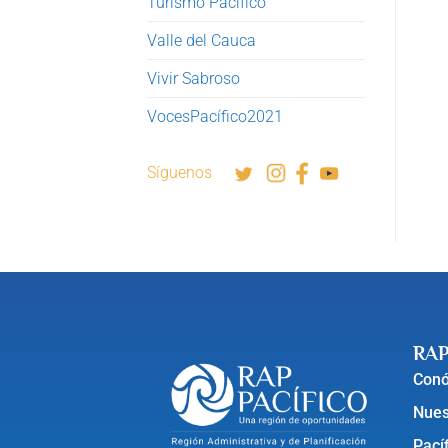
Turismo Pacífico
Valle del Cauca
Vivir Sabroso
VocesPacífico2021
Síguenos
RAP
Con
Nues
Pací