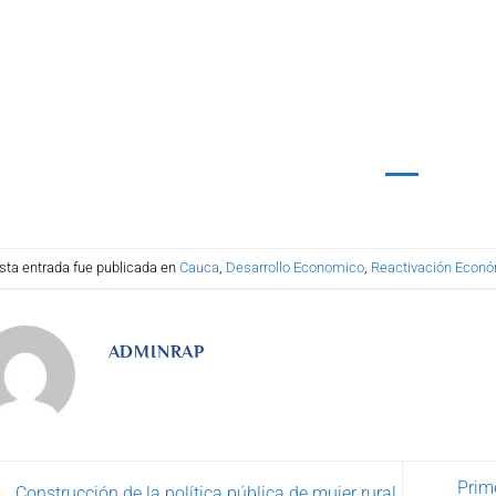
sta entrada fue publicada en
Cauca
,
Desarrollo Economico
,
Reactivación Econ
ADMINRAP
Prim
Construcción de la política pública de mujer rural