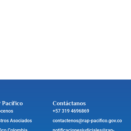
 Pacífico
Contáctanos
ócenos
+57 319 4696869
tros Asociados
contactenos@rap-pacifico.gov.co
fico Colombia
notificacionesjudiciales@rap-