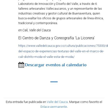
Laboratorio de Innovación y Diseño del Valle, a través de 6
talleres artesanales Vallecaucanos, y un representante de las
industrias creativas y gestor cultural de Buenaventura, quien
busca exaltar los oficios de grupos artesanales de línea étnica,
tradicional y contemporánea.
en Cali, Valle del Cauca
El Centro de Danza y Coreografía ‘La Licorera’
https://www.valledelcauca.gov.co/cultura/publicaciones/75333/di
del-espacio-de-experiencias-texturas-del-valle-en-el-marco-de-
cali-distrito-moda-el-valle-esta-de-moda/
Descargar eventos al calendario
Esta entrada fue publicada en
Valle del Cauca
. Marque como favorito el
Enlace permanente
.