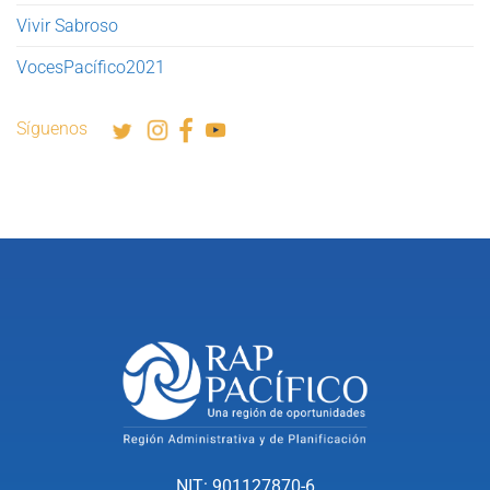
Vivir Sabroso
VocesPacífico2021
Síguenos
NIT: 901127870-6