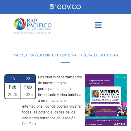
contenido
CAUCA
,
CHOCÓ
,
NARIÑO
,
TURISMO PACÍFICO
,
VALLE DEL CAUCA
Los cuatro departamentos
26
28
de nuestra región
Feb
Feb
participaran en esta
2025
2025
importante vitrina turística
a nivel nacional e
internacional, donde podrán mostrar
todas las potencialidades de los
diferentes territorios de la región
Pacífico.