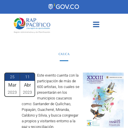
contenido
CAUCA
Este evento cuenta con la
25
11
participación de más de
Mar
Abr
600 artistas, los cuales se
2023
2023
presentarán en los
municipios caucanos
como: Santander de Quilichao,
Popayán, Guachené, Miranda,
Caldono y Silvia, y busca congregar
a propios y visitantes entorno a la
paz y reconciliación.