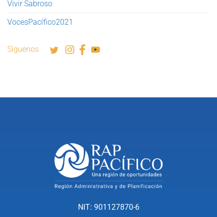
Vivir Sabroso
VocesPacífico2021
Síguenos
NIT: 901127870-6