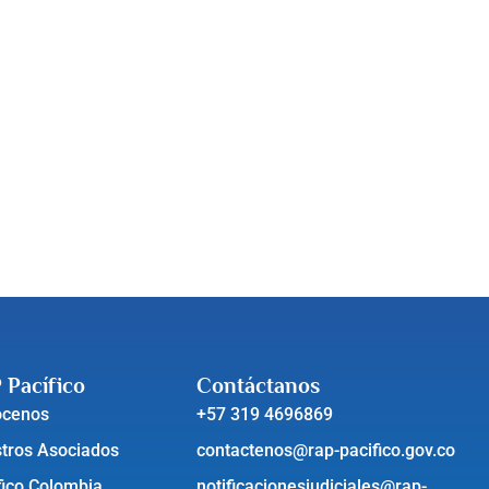
 Pacífico
Contáctanos
ócenos
+57 319 4696869
tros Asociados
contactenos@rap-pacifico.gov.co
fico Colombia
notificacionesjudiciales@rap-