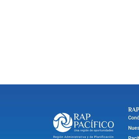
RAP
Con
Nues
Pací