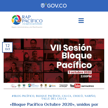
contenido
12
Oct
#BLOG PACÍFICO
,
BLOQUE PACÍFICO
,
CAUCA
,
CHOCÓ
,
NARIÑO
,
VALLE DEL CAUCA
«Bloque Pacífico Octubre 2020», unidos por