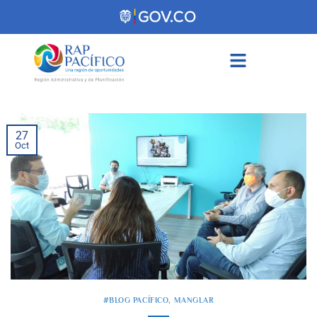
contenido
27
Oct
#BLOG PACÍFICO
,
MANGLAR