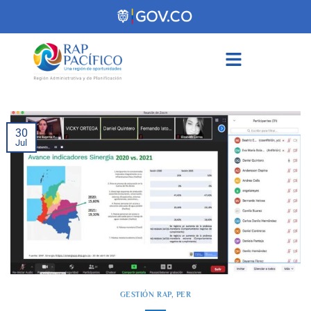
contenido
30
Jul
GESTIÓN RAP
,
PER