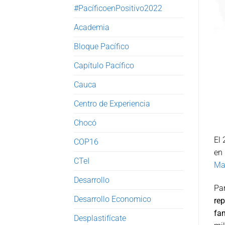
#PacíficoenPositivo2022
Academia
Bloque Pacífico
Capítulo Pacífico
Cauca
Centro de Experiencia
Chocó
El 
COP16
en
CTeI
Ma
Desarrollo
Pa
Desarrollo Economico
re
fam
Desplastifícate