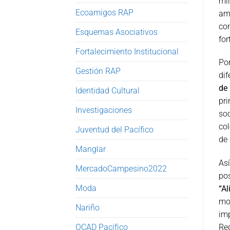
mil
Ecoamigos RAP
amb
co
Esquemas Asociativos
for
Fortalecimiento Institucional
Po
Gestión RAP
di
de
Identidad Cultural
pri
Investigaciones
soc
col
Juventud del Pacífico
de 
Manglar
Así
MercadoCampesino2022
po
Moda
“Al
mos
Nariño
imp
OCAD Pacífico
Reg