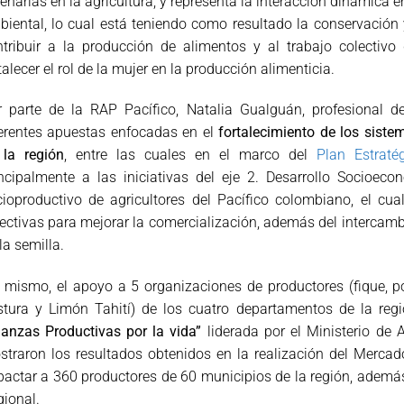
enarias en la agricultura, y representa la interacción dinámica e
iental, lo cual está teniendo como resultado la conservación
ntribuir a la producción de alimentos y al trabajo colectivo
talecer el rol de la mujer en la producción alimenticia.
r parte de la RAP Pacífico, Natalia Gualguán, profesional de
ferentes apuestas enfocadas en el
fortalecimiento de los siste
 la región
, entre las cuales en el marco del
Plan Estraté
ncipalmente a las iniciativas del eje 2. Desarrollo Socioecon
ioproductivo de agricultores del Pacífico colombiano, el cu
ectivas para mejorar la comercialización, además del intercambi
la semilla.
 mismo, el apoyo a 5 organizaciones de productores (fique, po
stura y Limón Tahití) de los cuatro departamentos de la regi
ianzas Productivas por la vida”
liderada por el Ministerio de A
traron los resultados obtenidos en la realización del Mercado
actar a 360 productores de 60 municipios de la región, además
ional.