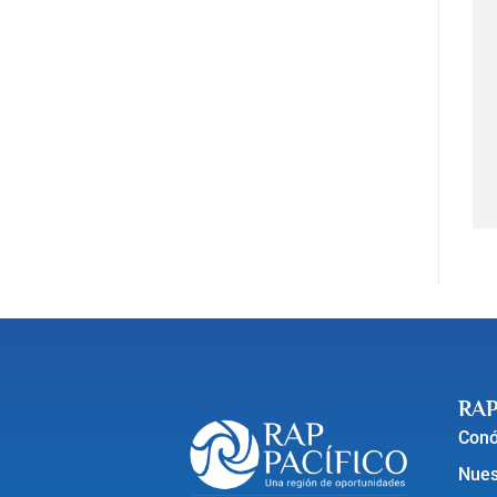
RAP
Con
Nues